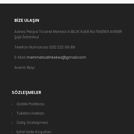
BIZE ULAŞIN
Adres: Perpa Ticaret Merkezi A BLOK Kat:8 No:799/801 AVENİR
Şişli /istanbul
Telefon Numarası: 0212 222 99 88
E-Mail:
mehmetsalihkekes@gmail.com
Avenir Bayi
SÖZLEŞMELER
Gizlilik Politikası
Tüketici Hakları
Satış Sözleşmesi
İptal İade Koşulları