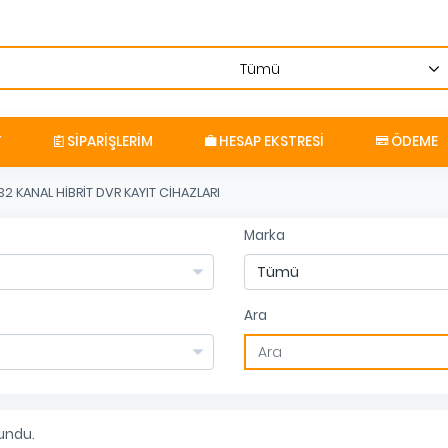
T
SIPARIŞLERIM
HESAP EKSTRESI
ÖDEME
32 KANAL HİBRİT DVR KAYIT CİHAZLARI
Marka
Ara
undu.