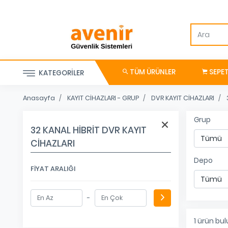
TÜM ÜRÜNLER
SEPE
KATEGORILER
Anasayfa
KAYIT CİHAZLARI - GRUP
DVR KAYIT CİHAZLARI
Grup
32 KANAL HİBRİT DVR KAYIT
CİHAZLARI
Depo
FIYAT ARALIĞI
-
1
ürün bul