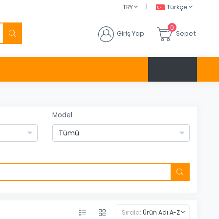
|
TRY
Türkçe
0
Giriş Yap
Sepet
Model
Sırala:
Ürün Adı A-Z