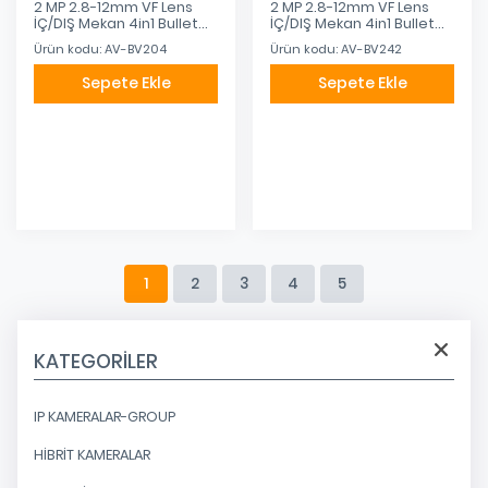
2 MP 2.8-12mm VF Lens
2 MP 2.8-12mm VF Lens
İÇ/DIŞ Mekan 4in1 Bullet
İÇ/DIŞ Mekan 4in1 Bullet
Kamera
Metal Kamera
Ürün kodu: AV-BV204
Ürün kodu: AV-BV242
Sepete Ekle
Sepete Ekle
Eklendi
Eklendi
1
2
3
4
5
KATEGORILER
IP KAMERALAR-GROUP
HİBRİT KAMERALAR