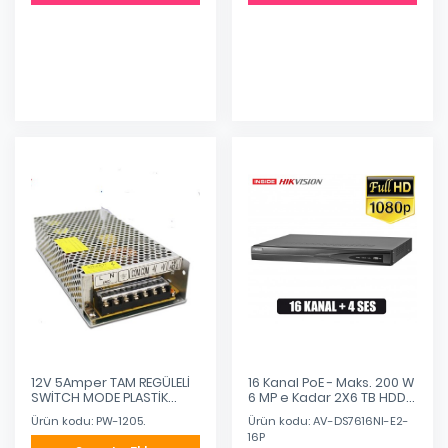
12V 5Amper TAM REGÜLELİ
16 Kanal PoE - Maks. 200 W
SWİTCH MODE PLASTİK
6 MP e Kadar 2X6 TB HDD
ADAPTÖR
IP Kayıt Cihazı
Ürün kodu: PW-1205.
Ürün kodu: AV-DS7616NI-E2-
16P