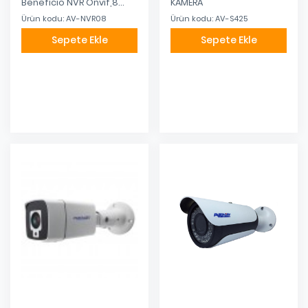
Beneficio NVR Onvif,8
KAMERA
Ses, 1 ses çıkışı, 1 HDMI, 1
Ürün kodu: AV-NVR08
Ürün kodu: AV-S425
Sepete Ekle
Sepete Ekle
Eklendi
Eklendi