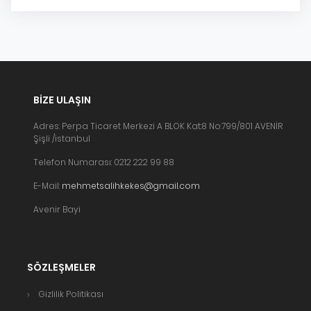
BIZE ULAŞIN
Adres: Perpa Ticaret Merkezi A BLOK Kat:8 No:799/801 AVENİR
Şişli /istanbul
Telefon Numarası: 0212 222 99 88
E-Mail:
mehmetsalihkekes@gmail.com
Avenir Bayi
SÖZLEŞMELER
Gizlilik Politikası