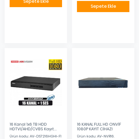
Sepete Ekle
Sepete Ekle
Eklendi
Eklendi
16 Kanal 1x6 TB HDD
16 KANAL FULL HD ONVİF
HDTVI/AHD/CVBS Kayıt
1080P KAYIT CİHAZI
Cihazı
Ürün kodu: AV-DS7216HGHI-F1
Ürün kodu: AV-NVR16.